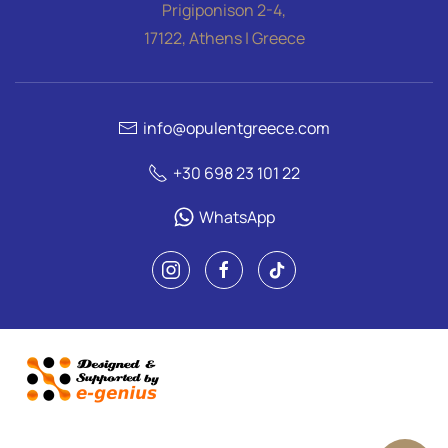
Prigiponison 2-4,
17122, Athens | Greece
info@opulentgreece.com
+30 698 23 101 22
WhatsApp