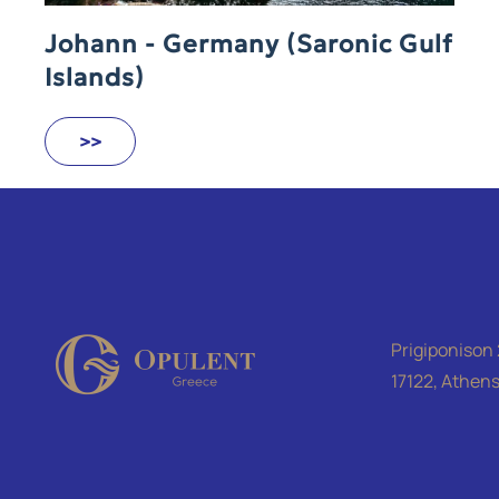
Johann - Germany (Saronic Gulf
Islands)
>>
Prigiponison 
17122, Athens