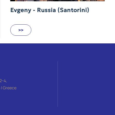
Evgeny - Russia (Santorini)
>>
2-4,
 | Greece