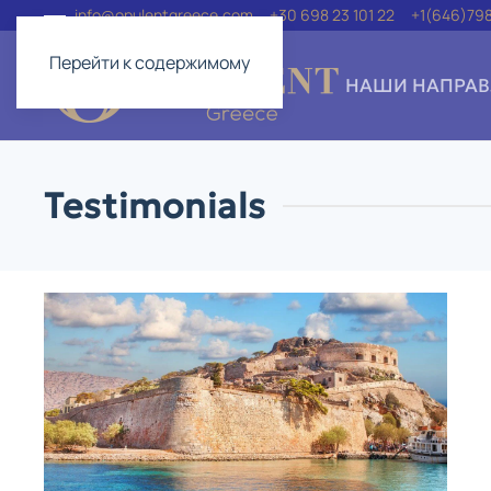
info@opulentgreece.com
+30 698 23 101 22
+1(646)79
Перейти к содержимому
НАШИ НАПРАВ
Testimonials