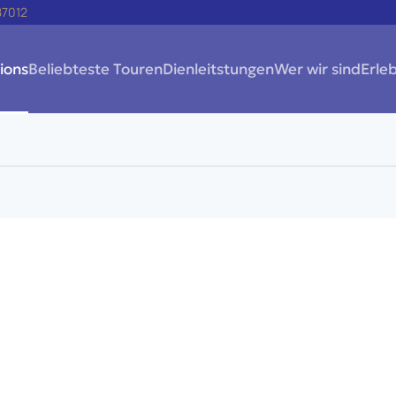
87012
ions
Beliebteste Touren
Dienleitstungen
Wer wir sind
Erleb