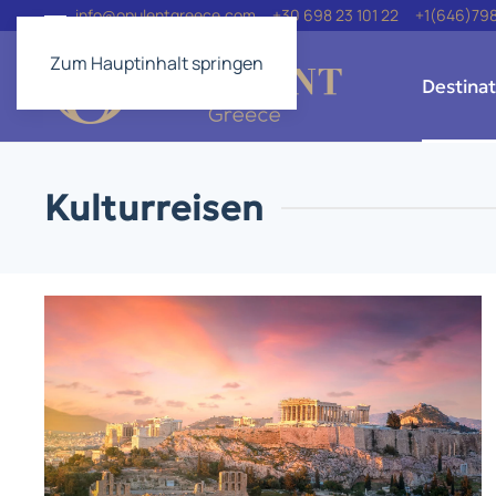
info@opulentgreece.com
+30 698 23 101 22
+1(646)79
Zum Hauptinhalt springen
Destinat
Kulturreisen